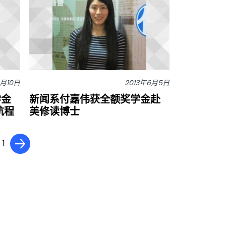
2月10日
2013年6月5日
学金
新闻系付嘉伟获全额奖学金赴
航程
美修读博士
 1