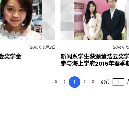
2015年6月2日
2014年1
会奖学金
新闻系学生获颁董浩云奖
参与海上学府2015年春季
«
‹
›
»
1
跳转
/