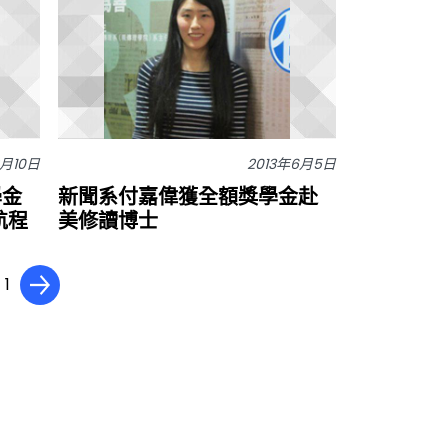
2月10日
2013年6月5日
學金
新聞系付嘉偉獲全額獎學金赴
航程
美修讀博士
 1