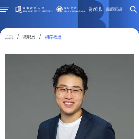
主页
/
教职员
/
胡岸教授