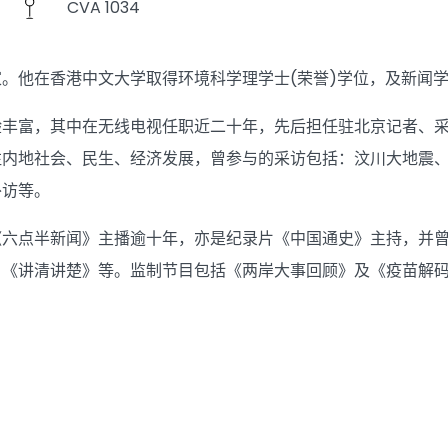
CVA 1034
。他在香港中文大学取得环境科学理学士(荣誉)学位，及新闻
丰富，其中在无线电视任职近二十年，先后担任驻北京记者、采
注内地社会、民生、经济发展，曾参与的采访包括：汶川大地震
外访等。
《六点半新闻》主播逾十年，亦是纪录片《中国通史》主持，并
目《讲清讲楚》等。监制节目包括《两岸大事回顾》及《疫苗解