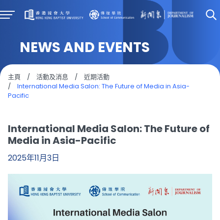
NEWS AND EVENTS
主頁
/
活動及消息
/
近期活動
/
International Media Salon: The Future of Media in Asia-
Pacific
International Media Salon: The Future of
Media in Asia-Pacific
2025年11月3日