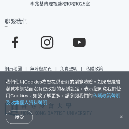
李兆基傳理視藝樓10樓1025室
聯繫我們
網頁地圖
|
無障礙網頁
|
免責聲明
|
私隱政策
我們使用Cookies為您提供更好的瀏覽體驗。如果您繼續
香港浸會大學 版權所有 © 2026
瀏覽本網站而沒有更改您的私隱設定，表示您同意我們使
用Cookies。如欲了解更多，請參閱我們的
私隱政策聲明
及收集個人資料聲明
。
接受
✕