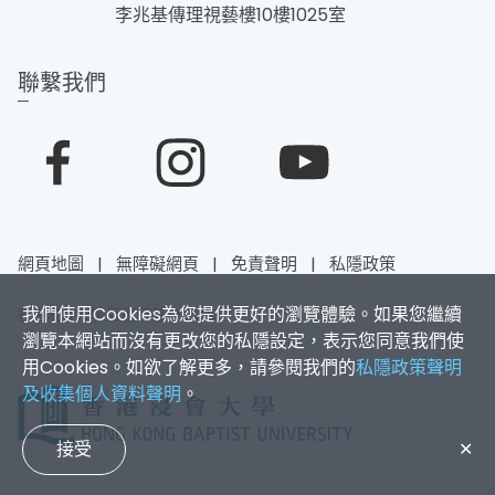
李兆基傳理視藝樓10樓1025室
聯繫我們
網頁地圖
|
無障礙網頁
|
免責聲明
|
私隱政策
我們使用Cookies為您提供更好的瀏覽體驗。如果您繼續
香港浸會大學 版權所有 © 2026
瀏覽本網站而沒有更改您的私隱設定，表示您同意我們使
用Cookies。如欲了解更多，請參閱我們的
私隱政策聲明
及收集個人資料聲明
。
接受
✕