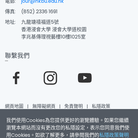
電郵:
jour@hkbu.edu.hk
傳真:
(852) 2336 1691
地址:
九龍塘禧福道5號
香港浸會大學 浸會大學道校園
李兆基傳理視藝樓10樓1025室
聯繫我們
網頁地圖
|
無障礙網頁
|
免責聲明
|
私隱政策
我們使用Cookies為您提供更好的瀏覽體驗。如果您繼續
香港浸會大學 版權所有 © 2026
瀏覽本網站而沒有更改您的私隱設定，表示您同意我們使
用Cookies。如欲了解更多，請參閱我們的
私隱政策聲明